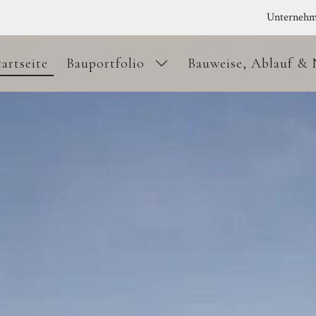
Unterneh
tartseite
Bauportfolio
Bauweise, Ablauf & 