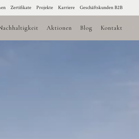
men
Zertifikate
Projekte
Karriere
Geschäftskunden B2B
Nachhaltigkeit
Aktionen
Blog
Kontakt