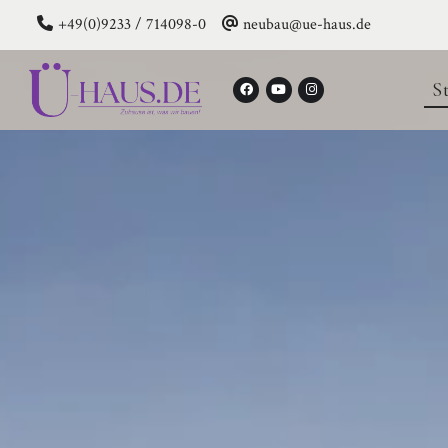
+49(0)9233 / 714098-0
neubau@ue-haus.de
S