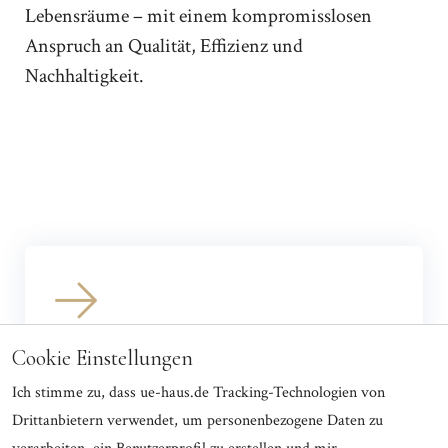
Lebensräume – mit einem kompromisslosen
Anspruch an Qualität, Effizienz und
Nachhaltigkeit.
Einfamilienhäuser
Cookie Einstellungen
Der Klassiker für Familien – individuell geplant und
Ich stimme zu, dass ue-haus.de Tracking-Technologien von
hochwertig umgesetzt.
Drittanbietern verwendet, um personenbezogene Daten zu